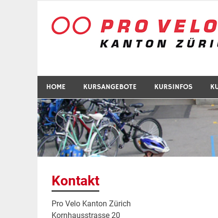
Zum
Inhalt
springen
HOME
KURSANGEBOTE
KURSINFOS
K
Kontakt
Pro Velo Kanton Zürich
Kornhausstrasse 20